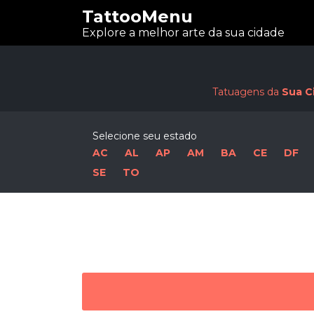
TattooMenu
Explore a melhor arte da sua cidade
Tatuagens da
Sua C
Selecione seu estado
AC
AL
AP
AM
BA
CE
DF
SE
TO