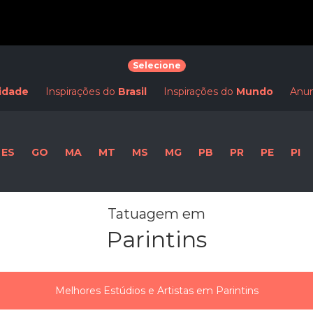
Selecione
idade
Inspirações do
Brasil
Inspirações do
Mundo
Anun
ES
GO
MA
MT
MS
MG
PB
PR
PE
PI
Tatuagem em
Parintins
Melhores Estúdios e Artistas em Parintins