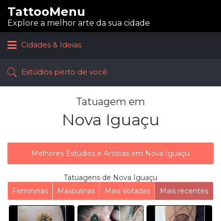
TattooMenu
Procurar:
Explore a melhor arte da sua cidade
Cidades & Ideias
Estúdios perto de você
Tatuagem em
Nova Iguaçu
Melhores Estúdios e Artistas em Nova Iguaçu
Tatuagens de Nova Iguaçu
Femininas
Masculinas
Mais Votadas
Mais recentes