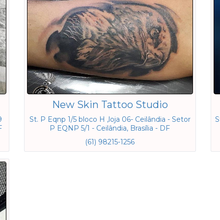
New Skin Tattoo Studio
9
St. P Eqnp 1/5 bloco H ,loja 06- Ceilândia - Setor
S
F
P EQNP 5/1 - Ceilândia, Brasília - DF
(61) 98215-1256