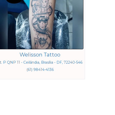
Welisson Tattoo
t. P QNP 11 - Ceilândia, Brasília - DF, 72240-546
(61) 98414-4136