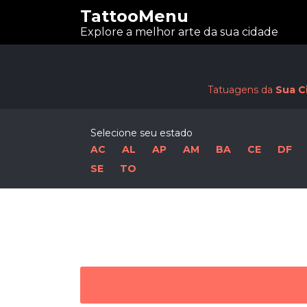
TattooMenu
Explore a melhor arte da sua cidade
Tatuagens da
Sua C
Selecione seu estado
AC
AL
AP
AM
BA
CE
DF
SE
TO