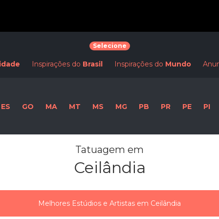
Selecione
idade
Inspirações do
Brasil
Inspirações do
Mundo
Anun
ES
GO
MA
MT
MS
MG
PB
PR
PE
PI
Tatuagem em
Ceilândia
Melhores Estúdios e Artistas em Ceilândia