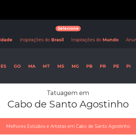
Selecione
idade
Inspirações do
Brasil
Inspirações do
Mundo
Anun
ES
GO
MA
MT
MS
MG
PB
PR
PE
PI
Tatuagem em
Cabo de Santo Agostinho
Melhores Estúdios e Artistas em Cabo de Santo Agostinho