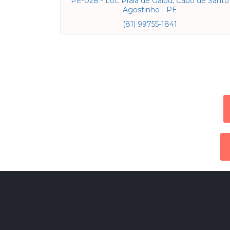
PE-028 - Lot. Praia de Gaibu, Cabo de Santo
Agostinho - PE
(81) 99755-1841