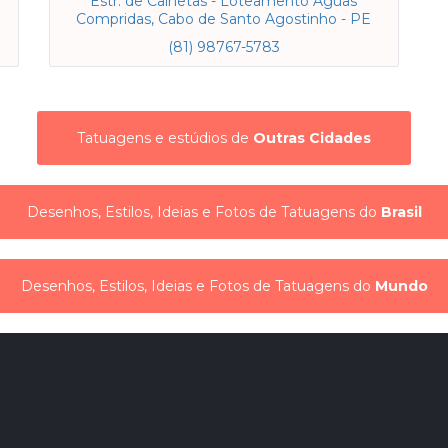
Estr. de Calhetas - Loteamento Aguas
Compridas, Cabo de Santo Agostinho - PE
(81) 98767-5783
Tatuagens e estúdios de
Outras Cidades
Desenhos, Estilos, Ideias e Fotos de Tatuagens do
Brasil
Desenhos, Estilos, Ideias e Fotos de Tatuagens do
Mundo