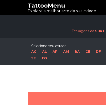
TattooMenu
Explore a melhor arte da sua cidade
Tatuagens da
Sua C
Selecione seu estado
AC
AL
AP
AM
BA
CE
DF
SE
TO