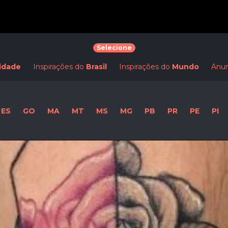
Selecione
idade
Inspirações do
Brasil
Inspirações do
Mundo
Anun
ES
GO
MA
MT
MS
MG
PB
PR
PE
PI