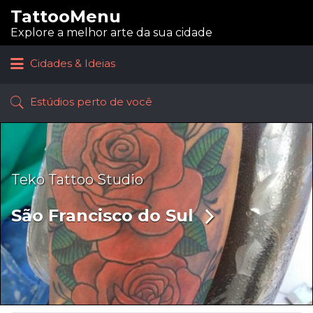
TattooMenu
Procurar:
Explore a melhor arte da sua cidade
Cidades & Ideias
Estúdios perto de você
Teko Tattoo Studio
São Francisco do Sul