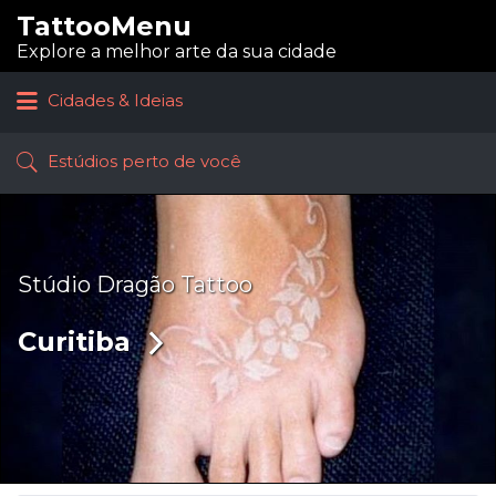
TattooMenu
Procurar:
Explore a melhor arte da sua cidade
Cidades & Ideias
Estúdios perto de você
Stúdio Dragão Tattoo
Curitiba