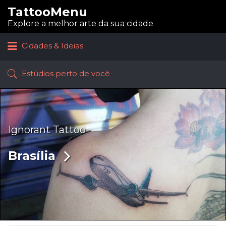
TattooMenu
Procurar:
Explore a melhor arte da sua cidade
Cidades & Ideias
Estúdios perto de você
Ignorant Tattoo
Brasília