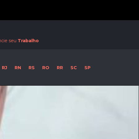
Procurar:
cie seu
Trabalho
RJ
RN
RS
RO
RR
SC
SP