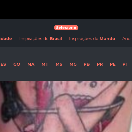
Selecione
idade
Inspirações do
Brasil
Inspirações do
Mundo
Anun
ES
GO
MA
MT
MS
MG
PB
PR
PE
PI