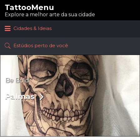
TattooMenu
Procurar:
Explore a melhor arte da sua cidade
Cidades & Ideias
Estúdios perto de você
Be Bold
Palmas