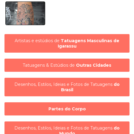
Artistas e estúdios de
Tatuagens Masculinas de
Igarassu
Tatuagens & Estúdios de
Outras Cidades
Desenhos, Estilos, Ideias e Fotos de Tatuagens
do
Brasil
Partes do Corpo
Desenhos, Estilos, Ideias e Fotos de Tatuagens
do
Mundo